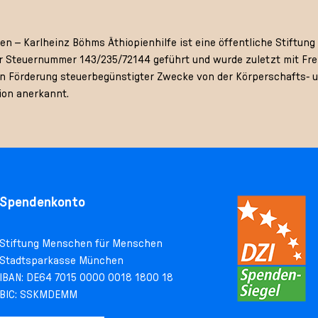
 – Karlheinz Böhms Äthiopienhilfe ist eine öffentliche Stiftung 
 Steuernummer 143/235/72144 geführt und wurde zuletzt mit Frei
gen Förderung steuerbegünstigter Zwecke von der Körperschafts- 
ion anerkannt.
Spendenkonto
Stiftung Menschen für Menschen
Stadtsparkasse München
IBAN: DE64 7015 0000 0018 1800 18
BIC: SSKMDEMM