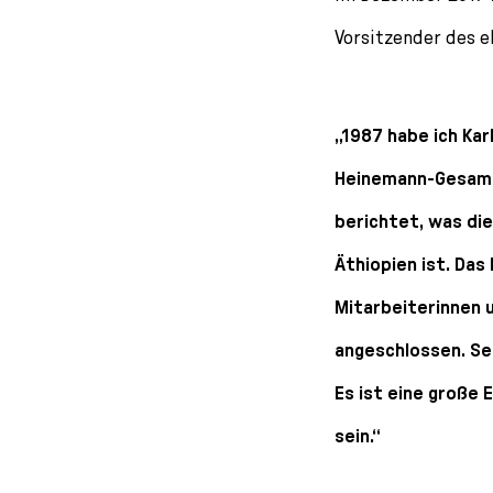
l
e
Vorsitzender des 
c
t
i
„1987 habe ich Kar
o
n
Heinemann-Gesamts
berichtet, was die
Äthiopien ist. Das
Mitarbeiterinnen u
angeschlossen. Se
Es ist eine große 
sein.“